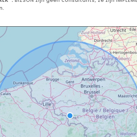
ALK”.
BIZSON zijn geen consultants, ze zijn IMPLEM
n.