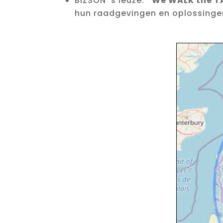
BIZSON ‘s leuze:
“We WALK the T
hun raadgevingen en oplossinge