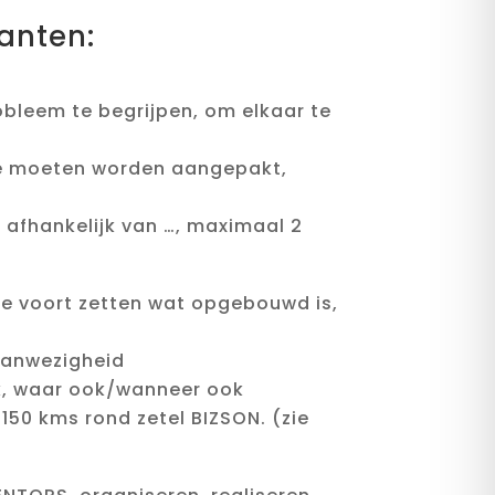
lanten:
probleem te begrijpen, om elkaar te
eze moeten worden aangepakt,
, afhankelijk van …, maximaal 2
 ze voort zetten wat opgebouwd is,
 aanwezigheid
ek, waar ook/wanneer ook
 150 kms rond zetel BIZSON. (zie