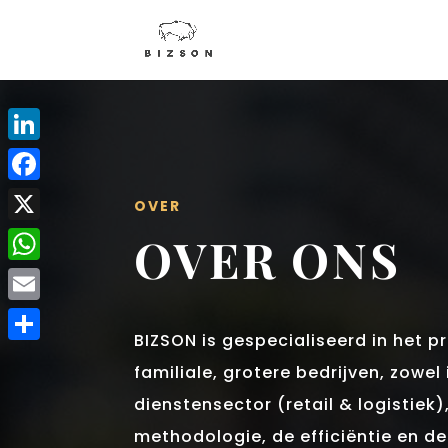
LinkedIn
Facebook
OVER
X
OVER ONS
WhatsApp
Email
BIZSON is gespecialiseerd in het p
Delen
familiale, grotere bedrijven, zowel 
dienstensector (retail & logistiek)
methodologie, de efficiëntie en de